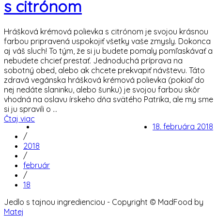
s citrónom
Hrášková krémová polievka s citrónom je svojou krásnou
farbou pripravená uspokojiť všetky vaše zmysly. Dokonca
aj váš sluch! To tým, že si ju budete pomaly pomľaskávať a
nebudete chcieť prestať. Jednoduchá príprava na
sobotný obed, alebo ak chcete prekvapiť návštevu. Táto
zdravá vegánska hrášková krémová polievka (pokiaľ do
nej nedáte slaninku, alebo šunku) je svojou farbou skôr
vhodná na oslavu írskeho dňa svätého Patrika, ale my sme
si ju spravili o ...
Čtaj viac
18. februára 2018
/
2018
/
február
/
18
Jedlo s tajnou ingredienciou - Copyright © MadFood by
Matej