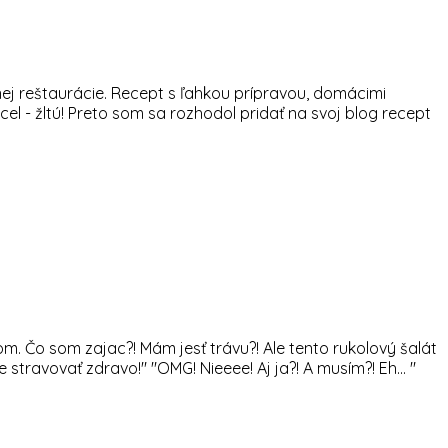
ej reštaurácie. Recept s ľahkou prípravou, domácimi
l - žltú! Preto som sa rozhodol pridať na svoj blog recept
som. Čo som zajac?! Mám jesť trávu?! Ale tento rukolový šalát
ravovať zdravo!" "OMG! Nieeee! Aj ja?! A musím?! Eh... "