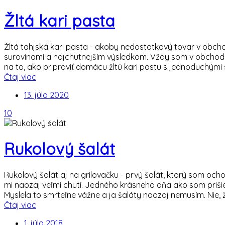
Žltá kari pasta
Žltá tahjská kari pasta - akoby nedostatkový tovar v obcho
surovinami a najchutnejším výsledkom. Vždy som v obchode na
na to, ako pripraviť domácu žltú kari pastu s jednoduchými 
Čtaj viac
13. júla 2020
10
Rukolový šalát
Rukolový šalát aj na grilovačku - prvý šalát, ktorý som ocho
mi naozaj veľmi chutí. Jedného krásneho dňa ako som prišie
Myslela to smrteľne vážne a ja šaláty naozaj nemusím. Nie, že 
Čtaj viac
1. júla 2018