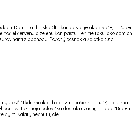
doch. Domáca thajská žltá kari pasta je ako z vašej obľúben
šiel červenú a zelenú kari pastu. Len nie takú, ako som chce
surovinami z obchodu. Pečený cesnak a šalotka túto ...
tný zjesť. Nikdy mi ako chlapovi neprišiel na chuť šalát s mä
l domov, tak moja polovička dostala úžasný nápad. "Budeme st
by mi šaláty nechutili, ale ...