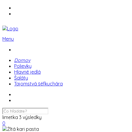
Menu
Domov
Polievky
Hlavné jedlá
Šaláty
Tajomstvá šéfkuchára
limetka
3 výsledky
0