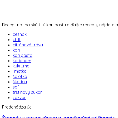
Recept na thajskú žltú kari pastu a ďalšie recepty nájdete aj
cesnak
chilli
citrónová tráva
kari
kari pasta
koriander
kukruma
limetka
šalotka
škorica
soľ
trstinový cukor
zázvor
Predchádzajúci
Špagety s parmezánom a zapečenými rajčinami s