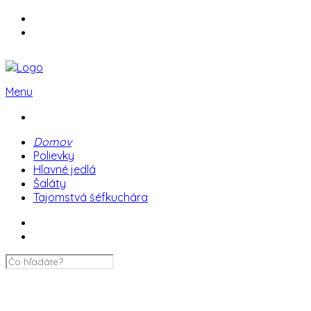
Menu
Domov
Polievky
Hlavné jedlá
Šaláty
Tajomstvá šéfkuchára