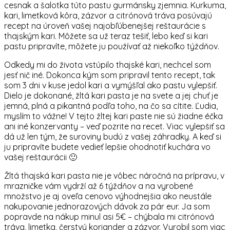
cesnak a šalotka túto pastu gurmánsky zjemnia. Kurkuma,
kari, limetková kôra, zázvor a citrónová tráva posúvajú
recept na úroveň vašej najobľúbenejšej reštaurácie s
thajským kari. Môžete sa už teraz tešiť, lebo keď si kari
pastu pripravíte, môžete ju používať až niekoľko týždňov.
Odkedy mi do života vstúpilo thajské kari, nechcel som
jesť nič iné. Dokonca kým som pripravil tento recept, tak
som 3 dni v kuse jedol kari a vymýšľal ako pastu vylepšiť.
Dielo je dokonané, žltá kari pasta je na svete a jej chuť je
jemná, plná a pikantná podľa toho, na čo sa cítite. Ľudia,
myslím to vážne! V tejto žltej kari paste nie sú žiadne éčka
ani iné konzervanty – veď pozrite na recet. Viac vylepšiť sa
dá už len tým, že suroviny budú z vašej záhradky. A keď si
ju pripravíte budete vedieť lepšie ohodnotiť kuchára vo
vašej reštaurácii 🙂
Žltá thajská kari pasta nie je vôbec náročná na prípravu, v
mrazničke vám vydrží až 6 týždňov a na vyrobené
množstvo je aj oveľa cenovo výhodnejšia ako neustále
nakupovanie jednorazových dávok za pár eur. Ja som
popravde na nákup minul asi 5€ – chýbala mi citrónová
tráva, limetka, čerstvý koriander a zázvor. Vyrobil som viac