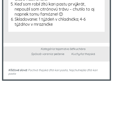
Keď som robil žltú kari pastu prvýkrát,
nepoužil som citrónovú trávu – chutilo to aj
napriek tomu famózne! 🙂
Skladovanie: 1 týždeň v chladnička; 4-6
týždňov v mrazničke
Kategória:
tajomstvo šéfkuchára
Spôsob varenia:
pečenie
Kuchyňa:
thajská
Kľúčové slová:
Poctivá thajská žltá kari pasta, Najchutnejšia žltá kari
pasta