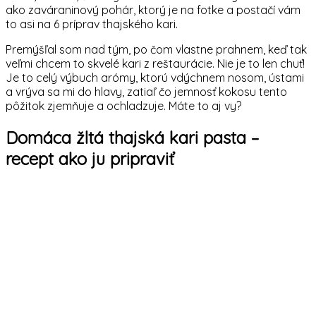
ako zaváraninový pohár, ktorý je na fotke a postačí vám
to asi na 6 príprav thajského kari.
Premýšľal som nad tým, po čom vlastne prahnem, keď tak
veľmi chcem to skvelé kari z reštaurácie. Nie je to len chuť!
Je to celý výbuch arómy, ktorú vdýchnem nosom, ústami
a vrýva sa mi do hlavy, zatiaľ čo jemnosť kokosu tento
pôžitok zjemňuje a ochladzuje. Máte to aj vy?
Domáca žltá thajská kari pasta –
recept ako ju pripraviť