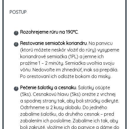
POSTUP
Rozohrejeme rúru na 190°C
.
Restovanie semiačok koriandru
. Na panvicu
(ktorú môžete neskôr vložiť do rúry) vysypeme
koriandrové semiačka (1PL) a jemne ich
pražíme 1 – 2 minúty. Semiačka uvoľnia svoju
vôňu. Nedovoľte im zhnednúť, inak sa prepália.
Po orestovaní ich odložte bokom do misky.
Pečenie šalotky a cesnaku
. Šalotky ošúpte
(5ks). Cesnakovú hlavu (5ks) orežte z vrchnej
a spodnej strany tak, aby boli strúčky odkryté.
Odtrhneme si 2 kusy alobalu. Do jedného
zabalíme šalotku, do druhého cesnak – pred
zabalením ich poslolíme. Zabalíme ich tak, aby
boli zakryté, vložíme ich do panvice a dáme do