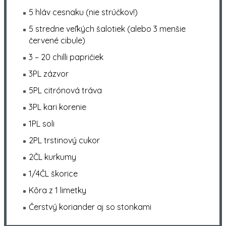
5
hláv cesnaku (nie strúčkov!)
5
stredne veľkých šalotiek (alebo
3
menšie
červené cibule)
3
–
20
chilli papričiek
3
PL zázvor
5
PL citrónová tráva
3
PL kari korenie
1
PL soli
2
PL trstinový cukor
2
ČL kurkumy
1/4
ČL škorice
Kôra z 1 limetky
Čerstvý koriander aj so stonkami