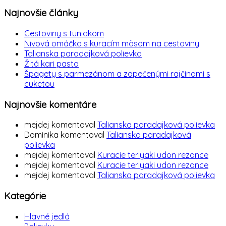
Najnovšie články
Cestoviny s tuniakom
Nivová omáčka s kuracím mäsom na cestoviny
Talianska paradajková polievka
Žltá kari pasta
Špagety s parmezánom a zapečenými rajčinami s
cuketou
Najnovšie komentáre
mejdej
komentoval
Talianska paradajková polievka
Dominika
komentoval
Talianska paradajková
polievka
mejdej
komentoval
Kuracie teriyaki udon rezance
mejdej
komentoval
Kuracie teriyaki udon rezance
mejdej
komentoval
Talianska paradajková polievka
Kategórie
Hlavné jedlá