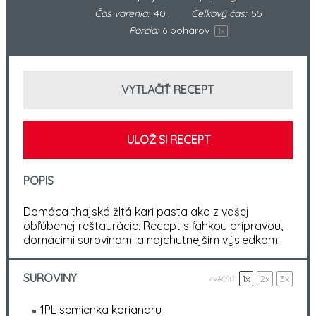
Čas varenia:
40
Celkový čas:
55
Porcia:
6
pohárov
1
x
VYTLAČIŤ RECEPT
ULOŽ SI RECEPT
POPIS
Domáca thajská žltá kari pasta ako z vašej
obľúbenej reštaurácie. Recept s ľahkou prípravou,
domácimi surovinami a najchutnejším výsledkom.
SUROVINY
1x
2x
3x
ZVÄČŠIŤ
1
PL semienka koriandru