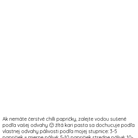
Ak nemáte čerstvé chilli papričky, zalejte vodou sušené
podľa vašej odvahy 🙂 žltá kari pasta sa dochucuje podľa
vlastnej odvahy pálivosti podľa mojej stupnice: 3-5
papričiek = mierne pálivé; 5-10 papričiek stredne pálivé; 10-