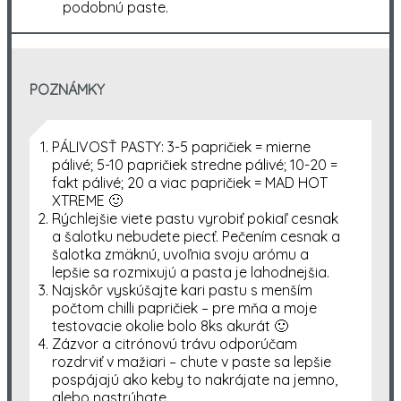
podobnú paste.
POZNÁMKY
PÁLIVOSŤ PASTY: 3-5 papričiek = mierne
pálivé; 5-10 papričiek stredne pálivé; 10-20 =
fakt pálivé; 20 a viac papričiek = MAD HOT
XTREME 🙂
Rýchlejšie viete pastu vyrobiť pokiaľ cesnak
a šalotku nebudete piecť. Pečením cesnak a
šalotka zmäknú, uvoľnia svoju arómu a
lepšie sa rozmixujú a pasta je lahodnejšia.
Najskôr vyskúšajte kari pastu s menším
počtom chilli papričiek – pre mňa a moje
testovacie okolie bolo 8ks akurát 🙂
Zázvor a citrónovú trávu odporúčam
rozdrviť v mažiari – chute v paste sa lepšie
pospájajú ako keby to nakrájate na jemno,
alebo nastrúhate.