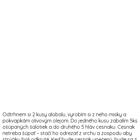
Odtrhnem si 2 kusy alobalu, vyrobím si z neho misky a
pokvapkám olivovým olejom. Do jedného kusu zabalím 5ks
ošúpaných šalotiek a do druhého 5 hláv cesnaku. Cesnak
netreba šúpať – stačí ho odrezať z vrchu a zospodu aby
strúčiky boli odkryté. Keď bude cesnak upečený, bude sa z