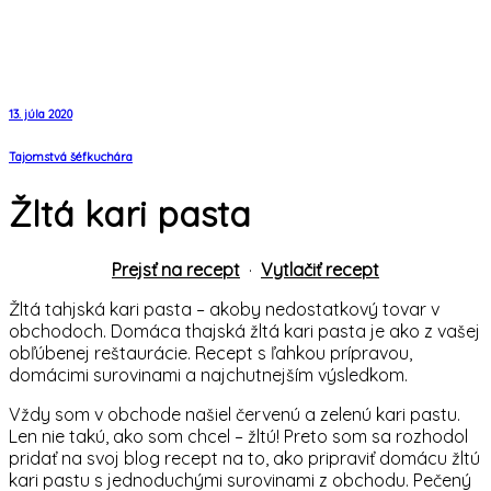
13. júla 2020
Tajomstvá šéfkuchára
Žltá kari pasta
Prejsť na recept
·
Vytlačiť recept
Žltá tahjská kari pasta – akoby nedostatkový tovar v
obchodoch. Domáca thajská žltá kari pasta je ako z vašej
obľúbenej reštaurácie. Recept s ľahkou prípravou,
domácimi surovinami a najchutnejším výsledkom.
Vždy som v obchode našiel červenú a zelenú kari pastu.
Len nie takú, ako som chcel – žltú! Preto som sa rozhodol
pridať na svoj blog recept na to, ako pripraviť domácu žltú
kari pastu s jednoduchými surovinami z obchodu. Pečený