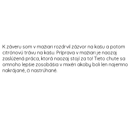
K záveru som v mažiari rozdrvil zázvor na kašu a potom
citrónovú trávu na kašu. Príprava v mažiari je naozaj
zaslúžená práca, ktorá naozaj stojí za to! Tieto chute sa
omnoho lepšie zosobášia v mixéri akoby boli len najemno
nakrájané, či nastrúhané.