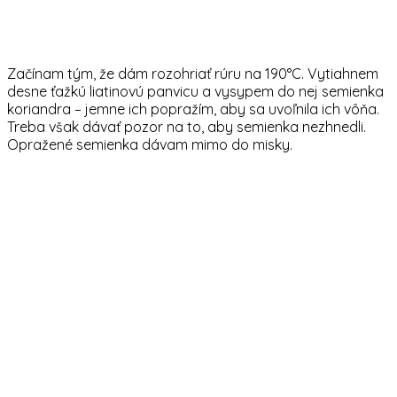
Začínam tým, že dám rozohriať rúru na 190°C. Vytiahnem
desne ťažkú liatinovú panvicu a vysypem do nej semienka
koriandra – jemne ich popražím, aby sa uvoľnila ich vôňa.
Treba však dávať pozor na to, aby semienka nezhnedli.
Opražené semienka dávam mimo do misky.