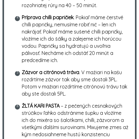
rozohriatej rúry na 40 – 50 minút.
Príprava chilli papričiek
. Pokiaľ máme čerstvé
chilli papričky, nemusíme robiť nič – len ich
nakrájať. Pokiaľ máme sušené chilli papričky,
vložíme ich do šálky a zalejeme ich horúcou
vodou. Papričky sa hydratujú a uvoľnia
pálivosť. Necháme ich odstáť 20 minút a
predcedíme ich.
Zázvor a citrónová tráva
. V mažiari na kašu
rozdrtíme zázvor tak aby sme dostali 3PL.
Potom v mažiari rozdrtíme citrónovú trávu tak
aby ste dostali 5PL.
ŽLTÁ KARI PASTA
– z pečených cesnakových
strúčikov ľahko odstránime šupku a vložíme
ich do mixéra so šalotkami, chilli, zázvorom a
všetkými ďalšími surovinami. Mixujeme zmes až
kým nedosiahneme hustú konzistenciu